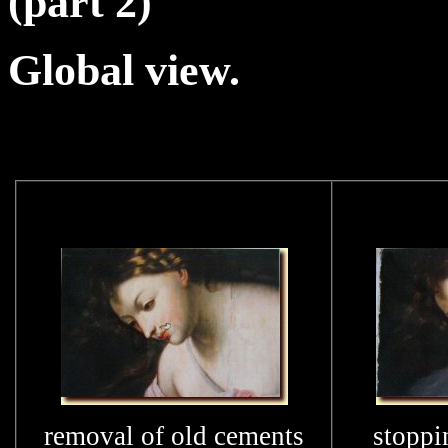
(
part
2)
Global
view
.
removal of old cements
stoppi