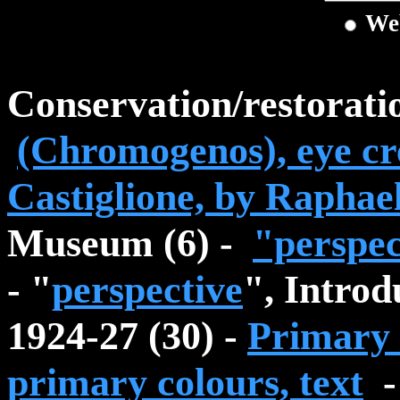
We
Conservation/restorati
(Chromogenos), eye cr
Castiglione, by Raphae
Museum (6) -
"perspec
- "
perspective
", Introd
1924-27 (30) -
Primary
primary colours, text
-